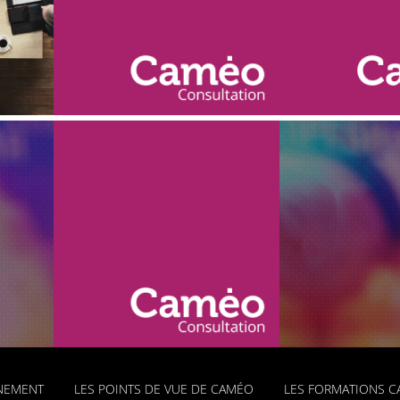
VOTRE OR
LA FAMEUSE
SE DÉMAR
LA
PYRAMIDE DES
COLLEC
DONS
FON
GNEMENT
LES POINTS DE VUE DE CAMÉO
LES FORMATIONS 