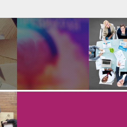
LE COVID
À
OPPORT
PHILANTHROPIE ET
E
POUR LE 
IMPACT SOCIAL
DE TES
GESTION D
DEUX OUT
BNL
LE COÛT DES
ÉVALU
E
ACTIVITÉS
GOUVERN
L
BÉNÉFICES