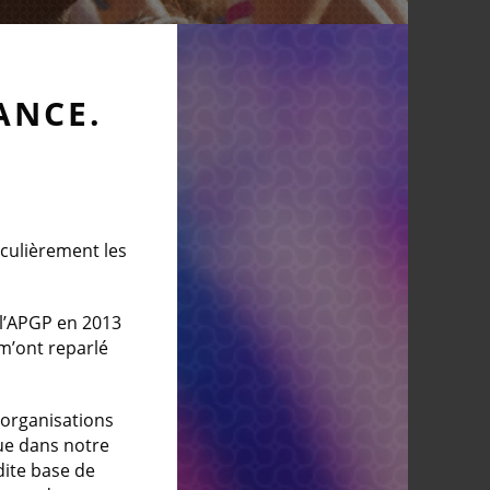
ANCE.
iculièrement les
 l’APGP en 2013
m’ont reparlé
s organisations
ue dans notre
dite base de