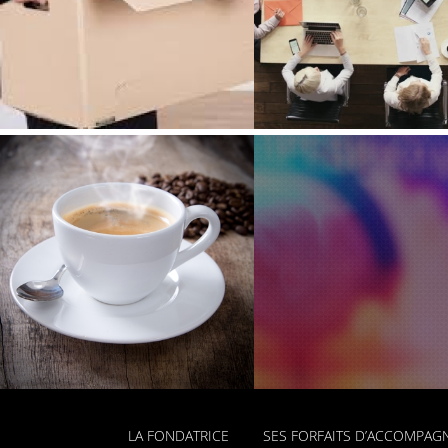
DEVONS-NOUS
PROPOSER DES
GÉNÉRER DE 
PROJETS PRÉCIS À
CROISSANCE
NOS GRANDS
DONATEURS ?
LA FONDATRICE
SES FORFAITS D’ACCOMPA