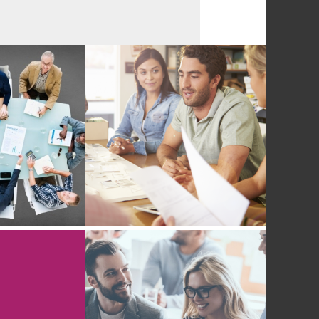
-19, UNE
LA PLANIFICATION
UNITÉ
STRATÉGIQUE
CONSEIL
SIMPLIFIÉE
TER SA
E RISQUE
ILS POUR
ER LA
POUR EN FINIR
ANCE DE
AVEC LA CHARITÉ