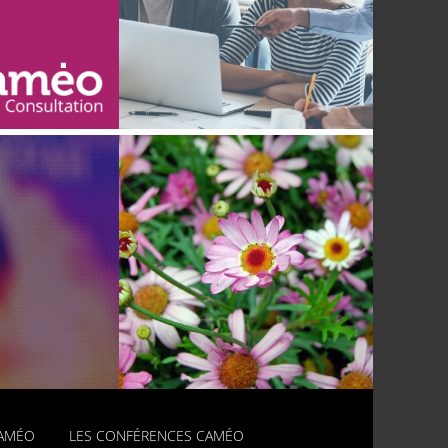
GANISME
QUER EN
UN TED TALK
TE DE
FONDAMENTAL
DS
CAMÉO
LES CONFÉRENCES CAMÉO