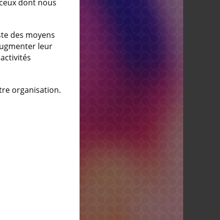
z ceux dont nous
iste des moyens
augmenter leur
activités
otre organisation.