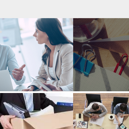
DES MOTS
INVITATION 
PORTEURS DE
ÉLEVER NOTR
FIERTÉ
DISCOURS
DES MISES À PIED
PRÉSIDER UN O
EN PHILANTHROPIE
EST UN RÔL
?
FONDAMENTA